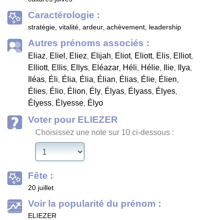
Caractérologie :
stratégie, vitalité, ardeur, achèvement, leadership
Autres prénoms associés :
Eliaz
Eliel
Eliez
Elijah
Eliot
Eliott
Elis
Elliot
,
,
,
,
,
,
,
,
Elliott
Ellis
Ellys
Eléazar
Héli
Hélie
Ilie
Ilya
,
,
,
,
,
,
,
,
Iléas
Éli
Élia
Élia
Élian
Élias
Élie
Élien
,
,
,
,
,
,
,
,
Élies
Élio
Élion
Ély
Élyas
Élyass
Élyes
,
,
,
,
,
,
,
Élyess
Élyesse
Élyo
,
,
Voter pour ELIEZER
Choisissez une note sur 10 ci-dessous :
Fête :
20 juillet
Voir la popularité du prénom :
ELIEZER