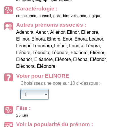
Caractérologie :
conscience, conseil, paix, bienveillance, logique
Autres prénoms associés :
Adenora
Aenor
Aliénor
Elinor
Ellenore
,
,
,
,
,
Ellinor
Elnora
Elnore
Enor
Enora
Leanor
,
,
,
,
,
,
Leonor
Leounoro
Liénor
Lonora
Lénora
,
,
,
,
,
Lénore
Léonora
Léonore
Élianore
Éliénor
,
,
,
,
,
Éléanor
Éléanore
Élénore
Éléona
Éléonor
,
,
,
,
,
Éléonora
Éléonore
,
Voter pour ELINORE
Choisissez une note sur 10 ci-dessous :
Fête :
25 juin
Voir la popularité du prénom :