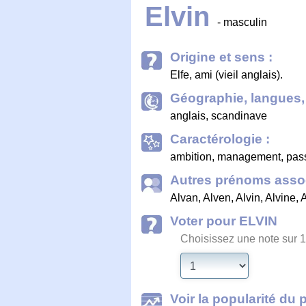
Elvin
- masculin
Origine et sens :
Elfe, ami (vieil anglais).
Géographie, langues, 
anglais, scandinave
Caractérologie :
ambition, management, passi
Autres prénoms assoc
Alvan
,
Alven
,
Alvin
,
Alvine
,
A
Voter pour ELVIN
Choisissez une note sur 1
Voir la popularité du 