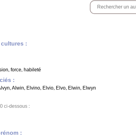
cultures :
on, force, habileté
iés :
lvyn
,
Alwin
,
Elvino
,
Elvio
,
Elvo
,
Elwin
,
Elwyn
0 ci-dessous :
prénom :