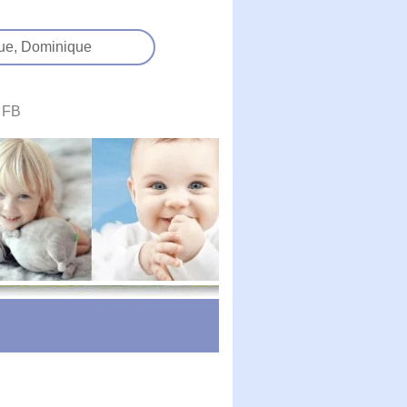
ue,
Dominique
FB