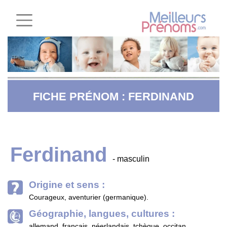
FICHE PRÉNOM : FERDINAND
Ferdinand
- masculin
Origine et sens :
Courageux, aventurier (germanique).
Géographie, langues, cultures :
allemand, français, néerlandais, tchèque, occitan