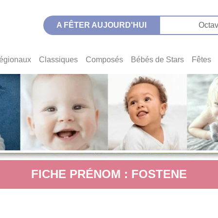
A FÊTER AUJOURD'HUI
Octav
égionaux
Classiques
Composés
Bébés de Stars
Fêtes
FICHE PRÉNOM : FOSTENE