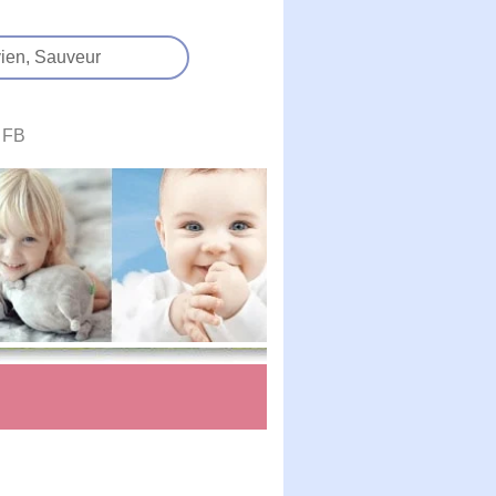
ien,
Sauveur
FB