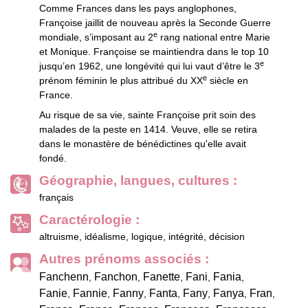
Comme Frances dans les pays anglophones,
Françoise jaillit de nouveau après la Seconde Guerre
e
mondiale, s’imposant au 2
rang national entre Marie
et Monique. Françoise se maintiendra dans le top 10
e
jusqu’en 1962, une longévité qui lui vaut d’être le 3
e
prénom féminin le plus attribué du XX
siècle en
France.
Au risque de sa vie, sainte Françoise prit soin des
malades de la peste en 1414. Veuve, elle se retira
dans le monastère de bénédictines qu'elle avait
fondé.
Géographie, langues, cultures :
français
Caractérologie :
altruisme, idéalisme, logique, intégrité, décision
Autres prénoms associés :
Fanchenn
Fanchon
Fanette
Fani
Fania
,
,
,
,
,
Fanie
Fannie
Fanny
Fanta
Fany
Fanya
Fran
,
,
,
,
,
,
,