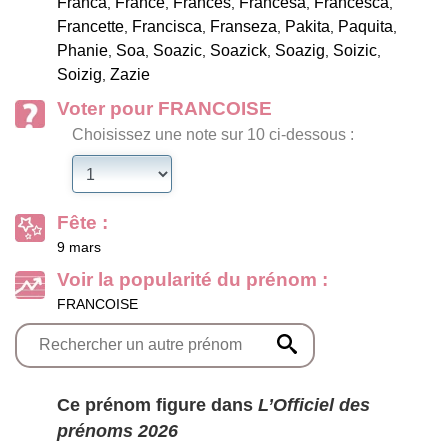
Franca
France
Frances
Francesa
Francesca
,
,
,
,
,
Francette
Francisca
Franseza
Pakita
Paquita
,
,
,
,
,
Phanie
Soa
Soazic
Soazick
Soazig
Soizic
,
,
,
,
,
,
Soizig
Zazie
,
Voter pour FRANCOISE
Choisissez une note sur 10 ci-dessous :
Fête :
9 mars
Voir la popularité du prénom :
FRANCOISE
Ce prénom figure dans
L’Officiel des
prénoms 2026