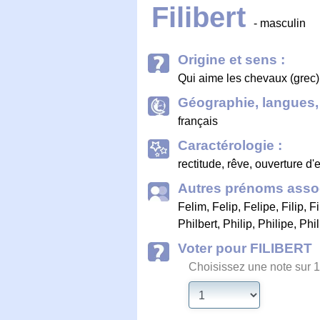
Filibert
- masculin
Origine et sens :
Qui aime les chevaux (grec)
Géographie, langues, 
français
Caractérologie :
rectitude, rêve, ouverture d
Autres prénoms assoc
Felim
,
Felip
,
Felipe
,
Filip
,
Fi
Philbert
,
Philip
,
Philipe
,
Phil
Voter pour FILIBERT
Choisissez une note sur 1