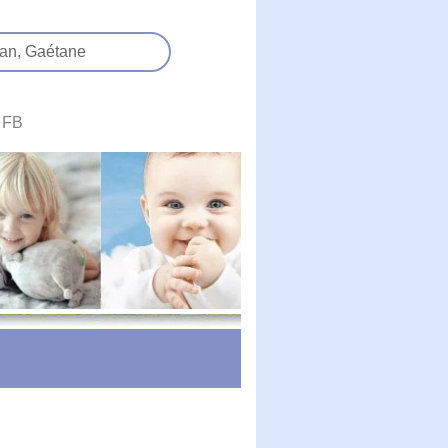
an,
Gaétane
FB