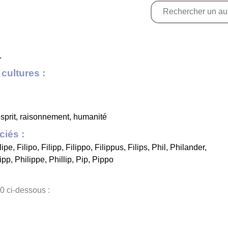
.
cultures :
'esprit, raisonnement, humanité
iés :
lipe
,
Filipo
,
Filipp
,
Filippo
,
Filippus
,
Filips
,
Phil
,
Philander
,
ipp
,
Philippe
,
Phillip
,
Pip
,
Pippo
0 ci-dessous :