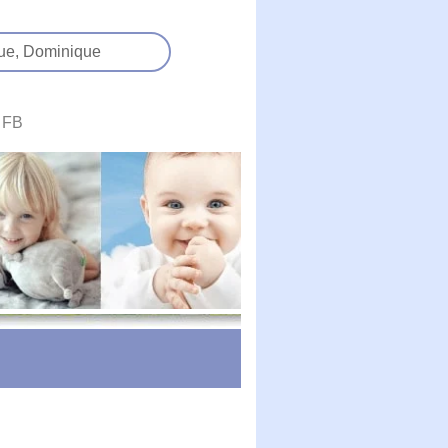
ue,
Dominique
FB