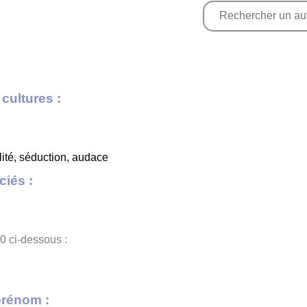
cultures :
lité, séduction, audace
iés :
0 ci-dessous :
prénom :