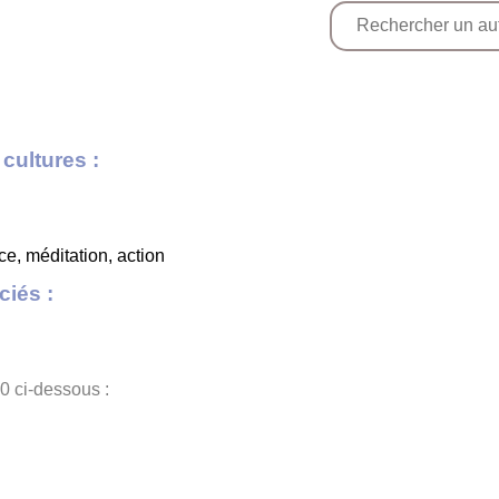
cultures :
nce, méditation, action
iés :
0 ci-dessous :