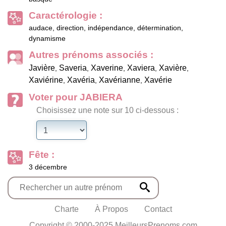
Caractérologie :
audace, direction, indépendance, détermination,
dynamisme
Autres prénoms associés :
Javière
Saveria
Xaverine
Xaviera
Xavière
,
,
,
,
,
Xaviérine
Xavéria
Xavérianne
Xavérie
,
,
,
Voter pour JABIERA
Choisissez une note sur 10 ci-dessous :
Fête :
3 décembre
Charte
À Propos
Contact
Copyright © 2000-2025 MeilleursPrenoms.com