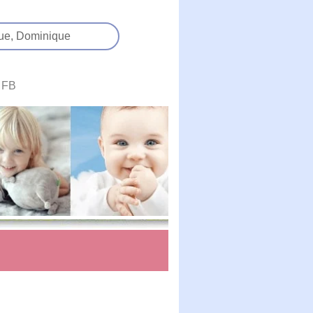
ue,
Dominique
FB