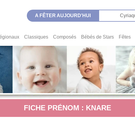
A FÊTER AUJOURD'HUI
Cyriaq
égionaux
Classiques
Composés
Bébés de Stars
Fêtes
FICHE PRÉNOM : KNARE