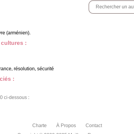
yre (arménien).
cultures :
érance, résolution, sécurité
iés :
0 ci-dessous :
Charte
À Propos
Contact