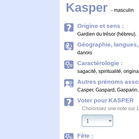
Kasper
- masculin
Origine et sens :
Gardien du trésor (hébreu).
Géographie, langues, 
danois
Caractérologie :
sagacité, spiritualité, origi
Autres prénoms assoc
Casper
,
Gaspard
,
Gasparin
Voter pour KASPER
Choisissez une note sur 1
Fête :