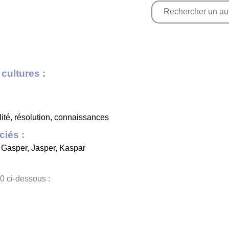
cultures :
nalité, résolution, connaissances
iés :
,
Gasper
,
Jasper
,
Kaspar
0 ci-dessous :