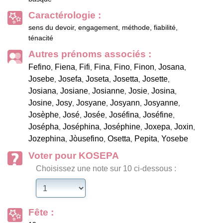
Caractérologie :
sens du devoir, engagement, méthode, fiabilité,
ténacité
Autres prénoms associés :
Fefino
Fiena
Fifi
Fina
Fino
Finon
Josana
,
,
,
,
,
,
,
Josebe
Josefa
Joseta
Josetta
Josette
,
,
,
,
,
Josiana
Josiane
Josianne
Josie
Josina
,
,
,
,
,
Josine
Josy
Josyane
Josyann
Josyanne
,
,
,
,
,
Josèphe
José
Josée
Joséfina
Joséfine
,
,
,
,
,
Josépha
Joséphina
Joséphine
Joxepa
Joxin
,
,
,
,
,
Jozephina
Jòusefino
Osetta
Pepita
Yosebe
,
,
,
,
Voter pour KOSEPA
Choisissez une note sur 10 ci-dessous :
Fête :