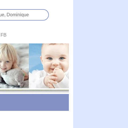
ue,
Dominique
FB