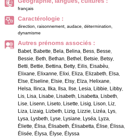
Géographie, langues, cultures :
français
Caractérologie :
direction, raisonnement, audace, détermination,
dynamisme
Autres prénoms associés :
Babet
Babette
Bela
Belina
Bess
Besse
,
,
,
,
,
,
Bessie
Beth
Bethan
Bethel
Betsie
Betsy
,
,
,
,
,
,
Betti
Bettie
Bettina
Betty
Eilis
Eisabèu
,
,
,
,
,
,
Elixane
Elixanne
Elixi
Eliza
Elizabeth
Elsa
,
,
,
,
,
,
Else
Elseline
Elsie
Elsy
Elza
Helixane
,
,
,
,
,
,
Helsa
Ilinca
Ilka
Ilsa
Ilse
Lesia
Libbie
Libby
,
,
,
,
,
,
,
,
Lis
Lisa
Lisabe
Lisabeth
Lisabetta
Lisbeth
,
,
,
,
,
,
Lise
Lisenn
Liseto
Lisette
Lisig
Lison
Liz
,
,
,
,
,
,
,
Liza
Lizaig
Lizbeth
Lizig
Lizzie
Lizéa
Lys
,
,
,
,
,
,
,
Lysa
Lysbeth
Lyse
Lysiane
Lyséa
Lyza
,
,
,
,
,
,
Éliette
Élisa
Élisabeth
Élisabetta
Élise
Élissa
,
,
,
,
,
,
Élisée
Élysa
Élyse
Élyssa
,
,
,