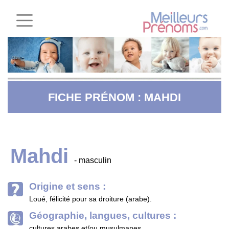
FICHE PRÉNOM : MAHDI
Mahdi
- masculin
Origine et sens :
Loué, félicité pour sa droiture (arabe).
Géographie, langues, cultures :
cultures arabes et/ou musulmanes