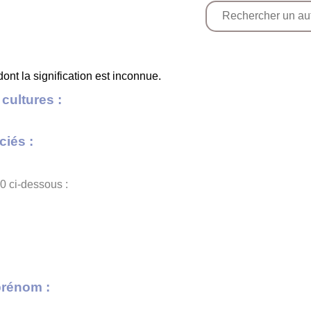
nt la signification est inconnue.
cultures :
iés :
0 ci-dessous :
prénom :