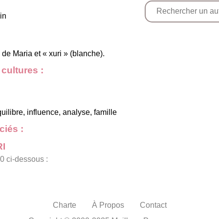
in
de Maria et « xuri » (blanche).
cultures :
ilibre, influence, analyse, famille
iés :
RI
0 ci-dessous :
Charte
À Propos
Contact