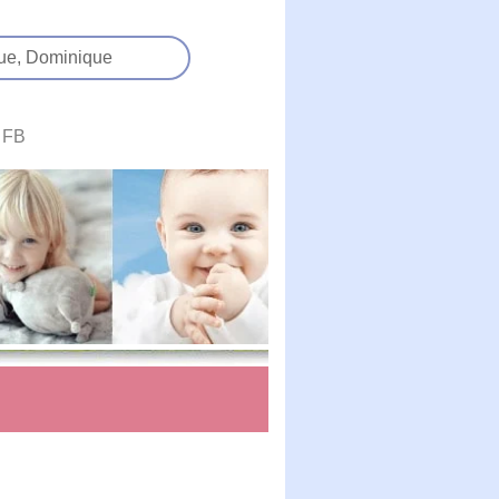
ue,
Dominique
FB