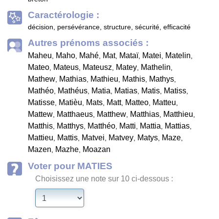
Caractérologie :
décision, persévérance, structure, sécurité, efficacité
Autres prénoms associés :
Maheu
Maho
Mahé
Mat
Mataï
Matei
Matelin
,
,
,
,
,
,
,
Mateo
Mateus
Mateusz
Matey
Mathelin
,
,
,
,
,
Mathew
Mathias
Mathieu
Mathis
Mathys
,
,
,
,
,
Mathéo
Mathéus
Matia
Matias
Matis
Matiss
,
,
,
,
,
,
Matisse
Matièu
Mats
Matt
Matteo
Matteu
,
,
,
,
,
,
Mattew
Matthaeus
Matthew
Matthias
Matthieu
,
,
,
,
,
Matthis
Matthys
Matthéo
Matti
Mattia
Mattias
,
,
,
,
,
,
Mattieu
Mattis
Matvei
Matvey
Matys
Maze
,
,
,
,
,
,
Mazen
Mazhe
Moazan
,
,
Voter pour MATIES
Choisissez une note sur 10 ci-dessous :