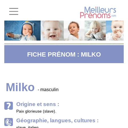
FICHE PRÉNOM : MILKO
Milko
- masculin
Origine et sens :
Paix glorieuse (slave).
Géographie, langues, cultures :
slave, italien