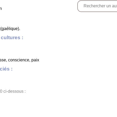
n
(gaélique).
cultures :
esse, conscience, paix
iés :
M
0 ci-dessous :