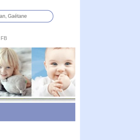
an,
Gaétane
FB