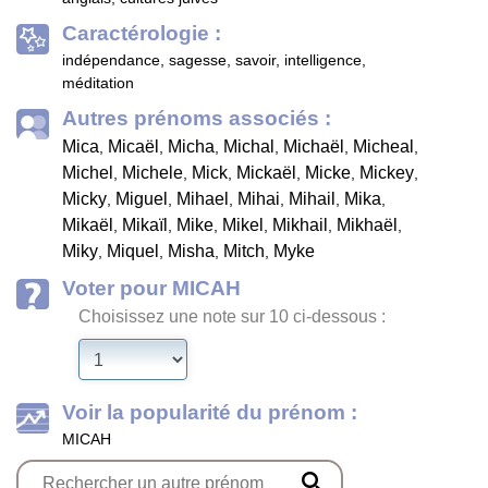
Caractérologie :
indépendance, sagesse, savoir, intelligence,
méditation
Autres prénoms associés :
Mica
Micaël
Micha
Michal
Michaël
Micheal
,
,
,
,
,
,
Michel
Michele
Mick
Mickaël
Micke
Mickey
,
,
,
,
,
,
Micky
Miguel
Mihael
Mihai
Mihail
Mika
,
,
,
,
,
,
Mikaël
Mikaïl
Mike
Mikel
Mikhail
Mikhaël
,
,
,
,
,
,
Miky
Miquel
Misha
Mitch
Myke
,
,
,
,
Voter pour MICAH
Choisissez une note sur 10 ci-dessous :
Voir la popularité du prénom :
MICAH