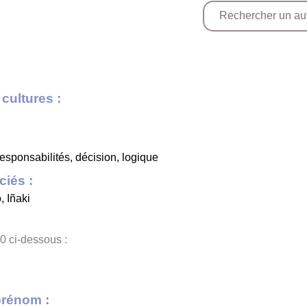
cultures :
responsabilités, décision, logique
iés :
o
,
Iñaki
0 ci-dessous :
prénom :