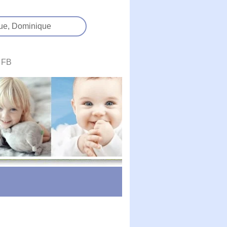
ue,
Dominique
FB