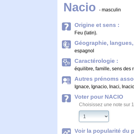
Nacio
- masculin
Origine et sens :
Feu (latin).
Géographie, langues, 
espagnol
Caractérologie :
équilibre, famille, sens des 
Autres prénoms assoc
Ignace
,
Ignacio
,
Inaci
,
Inaci
Voter pour NACIO
Choisissez une note sur 1
Voir la popularité du 