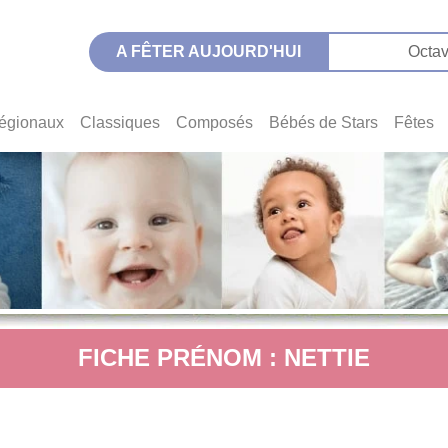
A FÊTER AUJOURD'HUI
Octav
égionaux
Classiques
Composés
Bébés de Stars
Fêtes
FICHE PRÉNOM : NETTIE