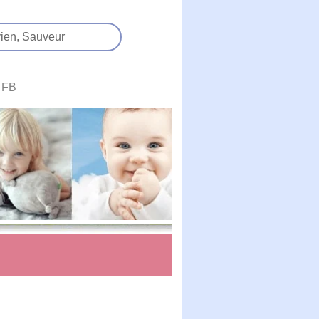
ien,
Sauveur
FB