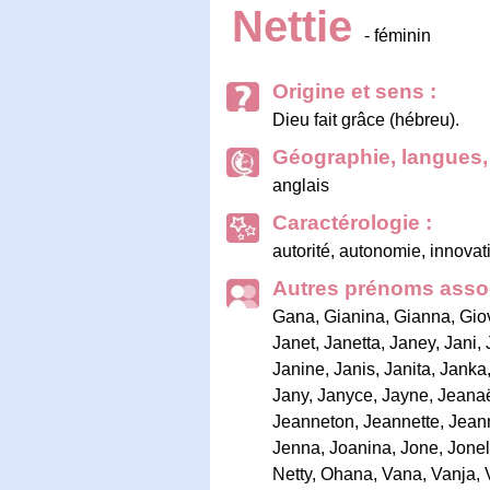
Nettie
- féminin
Origine et sens :
Dieu fait grâce (hébreu).
Géographie, langues, 
anglais
Caractérologie :
autorité, autonomie, innovat
Autres prénoms assoc
Gana
,
Gianina
,
Gianna
,
Gio
Janet
,
Janetta
,
Janey
,
Jani
,
Janine
,
Janis
,
Janita
,
Janka
Jany
,
Janyce
,
Jayne
,
Jeanaë
Jeanneton
,
Jeannette
,
Jean
Jenna
,
Joanina
,
Jone
,
Jonel
Netty
,
Ohana
,
Vana
,
Vanja
,