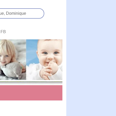
ue,
Dominique
FB