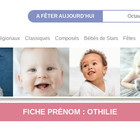
A FÊTER AUJOURD'HUI
Octav
égionaux
Classiques
Composés
Bébés de Stars
Fêtes
FICHE PRÉNOM : OTHILIE