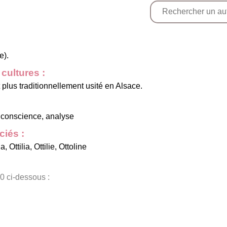
e).
cultures :
 plus traditionnellement usité en Alsace.
, conscience, analyse
iés :
ia
,
Ottilia
,
Ottilie
,
Ottoline
0 ci-dessous :