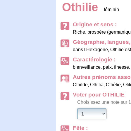
Othilie
- féminin
Origine et sens :
Riche, prospère (germaniqu
Géographie, langues, 
dans l'Hexagone, Othilie est
Caractérologie :
bienveillance, paix, finesse
Autres prénoms assoc
Othilde
,
Othilia
,
Othélie
,
Otil
Voter pour OTHILIE
Choisissez une note sur 1
Fête :