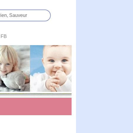
ien,
Sauveur
FB