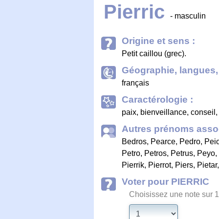
Pierric
- masculin
Origine et sens :
Petit caillou (grec).
Géographie, langues, 
français
Caractérologie :
paix, bienveillance, conseil
Autres prénoms assoc
Bedros
,
Pearce
,
Pedro
,
Pei
Petro
,
Petros
,
Petrus
,
Peyo
,
Pierrik
,
Pierrot
,
Piers
,
Pietar
Voter pour PIERRIC
Choisissez une note sur 1