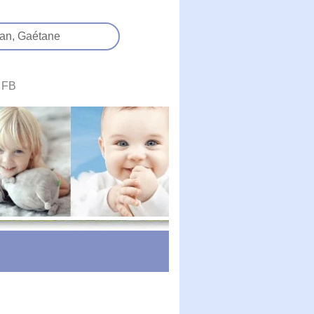
an,
Gaétane
FB