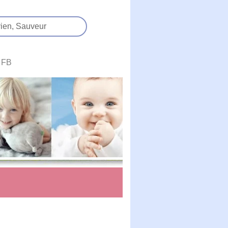
ien,
Sauveur
FB