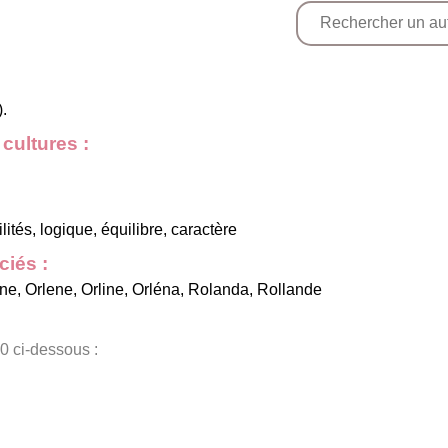
.
cultures :
ités, logique, équilibre, caractère
iés :
nne
,
Orlene
,
Orline
,
Orléna
,
Rolanda
,
Rollande
0 ci-dessous :