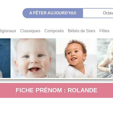
A FÊTER AUJOURD'HUI
Octav
égionaux
Classiques
Composés
Bébés de Stars
Fêtes
FICHE PRÉNOM : ROLANDE