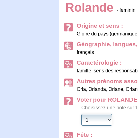
Rolande
- féminin
Origine et sens :
Gloire du pays (germanique)
Géographie, langues, 
français
Caractérologie :
famille, sens des responsabil
Autres prénoms assoc
Orla
,
Orlanda
,
Orlane
,
Orla
Voter pour ROLANDE
Choisissez une note sur 1
Fête :