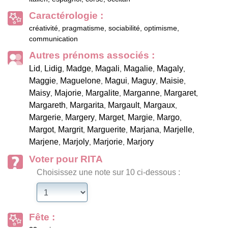
Caractérologie :
créativité, pragmatisme, sociabilité, optimisme,
communication
Autres prénoms associés :
Lid
Lidig
Madge
Magali
Magalie
Magaly
,
,
,
,
,
,
Maggie
Maguelone
Magui
Maguy
Maisie
,
,
,
,
,
Maisy
Majorie
Margalite
Marganne
Margaret
,
,
,
,
,
Margareth
Margarita
Margault
Margaux
,
,
,
,
Margerie
Margery
Marget
Margie
Margo
,
,
,
,
,
Margot
Margrit
Marguerite
Marjana
Marjelle
,
,
,
,
,
Marjene
Marjoly
Marjorie
Marjory
,
,
,
Voter pour RITA
Choisissez une note sur 10 ci-dessous :
Fête :