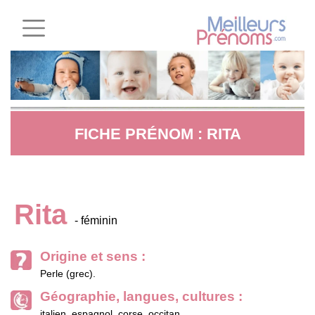
FICHE PRÉNOM : RITA
Rita
- féminin
Origine et sens :
Perle (grec).
Géographie, langues, cultures :
italien, espagnol, corse, occitan