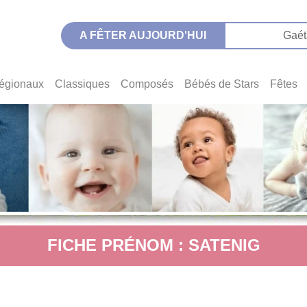
A FÊTER AUJOURD'HUI
Gaét
égionaux
Classiques
Composés
Bébés de Stars
Fêtes
FICHE PRÉNOM : SATENIG