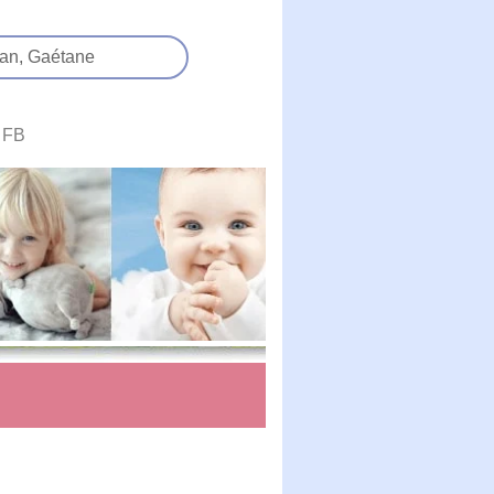
an,
Gaétane
FB