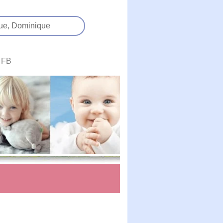
ue,
Dominique
FB