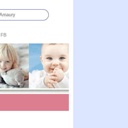
Amaury
FB