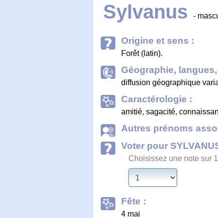
Sylvanus
- masc
Origine et sens :
Forêt (latin).
Géographie, langues, 
diffusion géographique vari
Caractérologie :
amitié, sagacité, connaissanc
Autres prénoms assoc
Voter pour SYLVANU
Choisissez une note sur 1
Fête :
4 mai