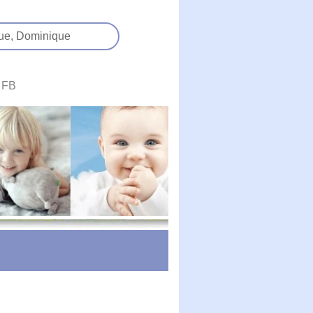
ue,
Dominique
FB