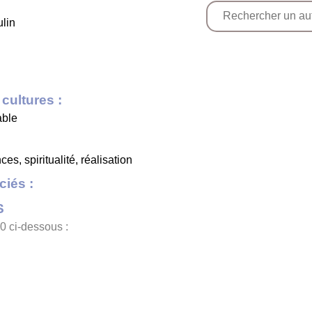
ulin
cultures :
able
es, spiritualité, réalisation
iés :
S
0 ci-dessous :