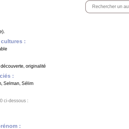
e).
cultures :
able
 découverte, originalité
iés :
m
,
Selman
,
Sélim
0 ci-dessous :
prénom :