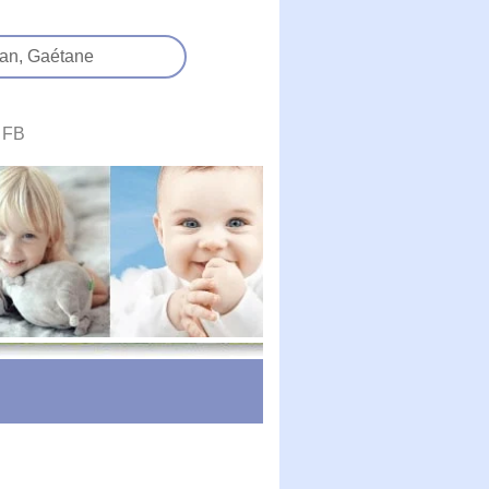
an,
Gaétane
FB