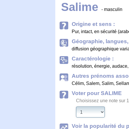
Salime
- masculin
Origine et sens :
Pur, intact, en sécurité (arab
Géographie, langues, 
diffusion géographique vari
Caractérologie :
résolution, énergie, audace,
Autres prénoms assoc
Célim
,
Salem
,
Salim
,
Sella
Voter pour SALIME
Choisissez une note sur 1
Voir la popularité du 