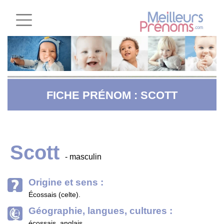
FICHE PRÉNOM : SCOTT
Scott
- masculin
Origine et sens :
Écossais (celte).
Géographie, langues, cultures :
écossais, anglais