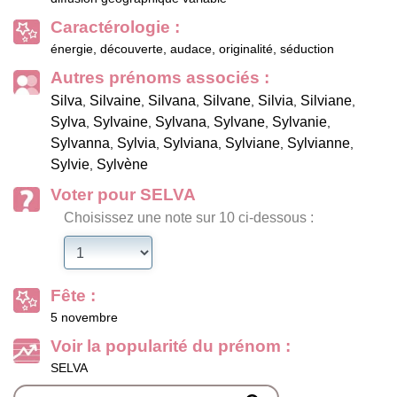
Caractérologie :
énergie, découverte, audace, originalité, séduction
Autres prénoms associés :
Silva
Silvaine
Silvana
Silvane
Silvia
Silviane
,
,
,
,
,
,
Sylva
Sylvaine
Sylvana
Sylvane
Sylvanie
,
,
,
,
,
Sylvanna
Sylvia
Sylviana
Sylviane
Sylvianne
,
,
,
,
,
Sylvie
Sylvène
,
Voter pour SELVA
Choisissez une note sur 10 ci-dessous :
Fête :
5 novembre
Voir la popularité du prénom :
SELVA