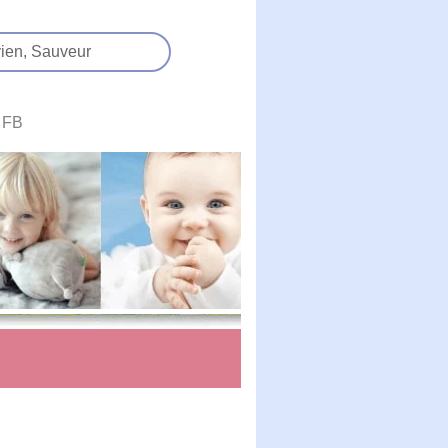
ien,
Sauveur
FB