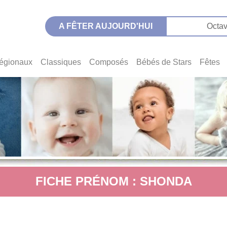
A FÊTER AUJOURD'HUI
Octav
égionaux
Classiques
Composés
Bébés de Stars
Fêtes
FICHE PRÉNOM : SHONDA