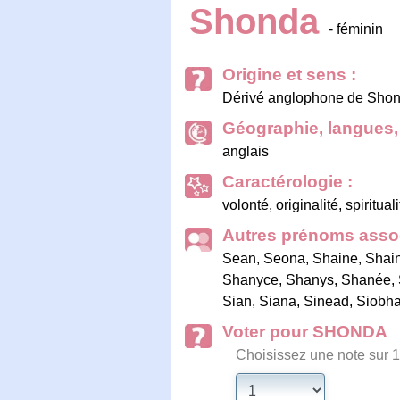
Shonda
- féminin
Origine et sens :
Dérivé anglophone de Shona 
Géographie, langues, 
anglais
Caractérologie :
volonté, originalité, spiritu
Autres prénoms assoc
Sean
,
Seona
,
Shaine
,
Shai
Shanyce
,
Shanys
,
Shanée
,
Sian
,
Siana
,
Sinead
,
Siobh
Voter pour SHONDA
Choisissez une note sur 1