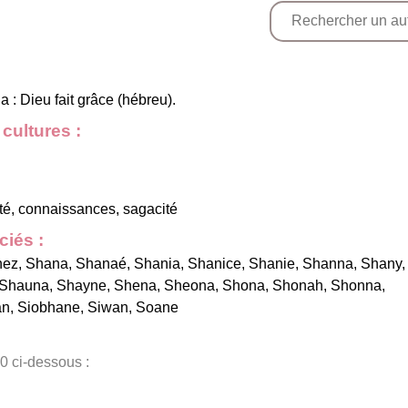
: Dieu fait grâce (hébreu).
cultures :
alité, connaissances, sagacité
iés :
nez
,
Shana
,
Shanaé
,
Shania
,
Shanice
,
Shanie
,
Shanna
,
Shany
,
Shauna
,
Shayne
,
Shena
,
Sheona
,
Shona
,
Shonah
,
Shonna
,
an
,
Siobhane
,
Siwan
,
Soane
0 ci-dessous :