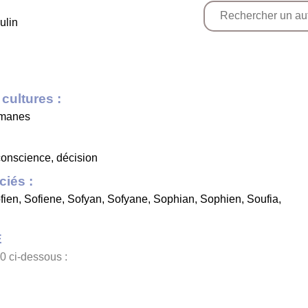
ulin
cultures :
lmanes
 conscience, décision
iés :
fien
,
Sofiene
,
Sofyan
,
Sofyane
,
Sophian
,
Sophien
,
Soufia
,
E
0 ci-dessous :