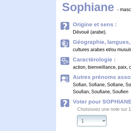
Sophiane
- masc
Origine et sens :
Dévoué (arabe).
Géographie, langues, 
cultures arabes et/ou musu
Caractérologie :
action, bienveillance, paix,
Autres prénoms assoc
Sofian
,
Sofiane
,
Sofiane
,
So
Soufian
,
Soufiane
,
Soufien
Voter pour SOPHIAN
Choisissez une note sur 1