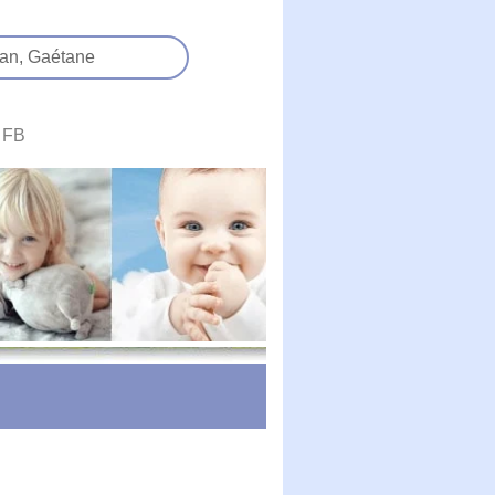
an,
Gaétane
FB