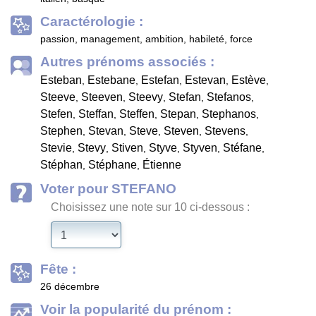
Caractérologie :
passion, management, ambition, habileté, force
Autres prénoms associés :
Esteban
Estebane
Estefan
Estevan
Estève
,
,
,
,
,
Steeve
Steeven
Steevy
Stefan
Stefanos
,
,
,
,
,
Stefen
Steffan
Steffen
Stepan
Stephanos
,
,
,
,
,
Stephen
Stevan
Steve
Steven
Stevens
,
,
,
,
,
Stevie
Stevy
Stiven
Styve
Styven
Stéfane
,
,
,
,
,
,
Stéphan
Stéphane
Étienne
,
,
Voter pour STEFANO
Choisissez une note sur 10 ci-dessous :
Fête :
26 décembre
Voir la popularité du prénom :