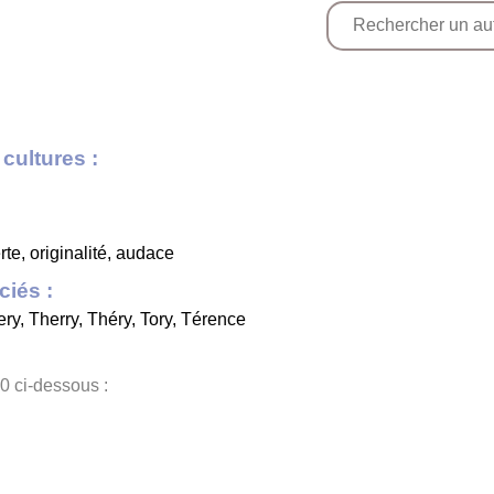
cultures :
te, originalité, audace
iés :
ery
,
Therry
,
Théry
,
Tory
,
Térence
0 ci-dessous :