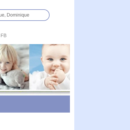
ue,
Dominique
FB