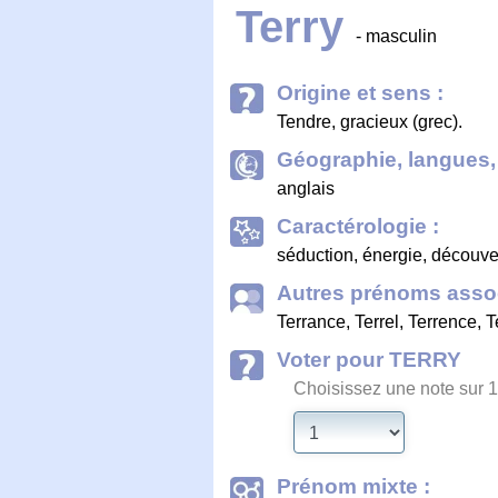
Terry
- masculin
Origine et sens :
Tendre, gracieux (grec).
Géographie, langues, 
anglais
Caractérologie :
séduction, énergie, découver
Autres prénoms assoc
Terrance
,
Terrel
,
Terrence
,
T
Voter pour TERRY
Choisissez une note sur 1
Prénom mixte :