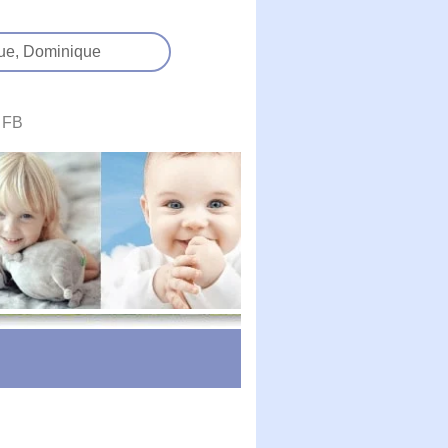
ue,
Dominique
FB