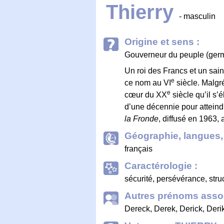
Thierry
- masculin
Origine et sens :
Gouverneur du peuple (ger
Un roi des Francs et un sai
e
ce nom au VI
siècle. Malgré
e
cœur du XX
siècle qu’il s’
d’une décennie pour atteindre
la Fronde
, diffusé en 1963,
Géographie, langues, 
français
Caractérologie :
sécurité, persévérance, struc
Autres prénoms assoc
Dereck
,
Derek
,
Derick
,
Deri