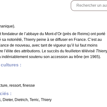
manique).
nt fondateur de l’abbaye du Mont-d’Or (près de Reims) ont porté
 sa notoriété, Thierry peine à se diffuser en France. C’est au
élance de nouveau, avec tant de vigueur qu’il lui faut moins
 l’élite des attributions. Le succès du feuilleton télévisé
Thierr
 a indéniablement soutenu son accession au trône (en 1965).
cultures :
ture, ressort, finesse
iés :
k
,
Dieter
,
Dietrich
,
Terric
,
Thiery