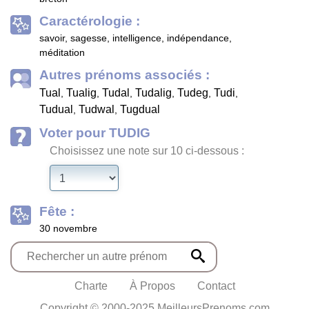
Caractérologie :
savoir, sagesse, intelligence, indépendance,
méditation
Autres prénoms associés :
Tual
Tualig
Tudal
Tudalig
Tudeg
Tudi
,
,
,
,
,
,
Tudual
Tudwal
Tugdual
,
,
Voter pour TUDIG
Choisissez une note sur 10 ci-dessous :
Fête :
30 novembre
Charte
À Propos
Contact
Copyright © 2000-2025 MeilleursPrenoms.com