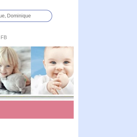
ue,
Dominique
FB