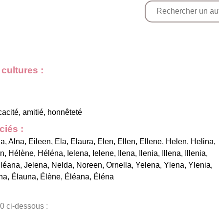
cultures :
cacité, amitié, honnêteté
iés :
na
,
Alna
,
Eileen
,
Ela
,
Elaura
,
Elen
,
Ellen
,
Ellene
,
Helen
,
Helina
,
in
,
Hélène
,
Héléna
,
Ielena
,
Ielene
,
Ilena
,
Ilenia
,
Illena
,
Illenia
,
Iléana
,
Jelena
,
Nelda
,
Noreen
,
Ornella
,
Yelena
,
Ylena
,
Ylenia
,
na
,
Élauna
,
Élène
,
Éléana
,
Éléna
0 ci-dessous :