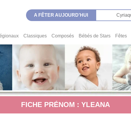
A FÊTER AUJOURD'HUI
Cyriaq
égionaux
Classiques
Composés
Bébés de Stars
Fêtes
FICHE PRÉNOM : YLEANA