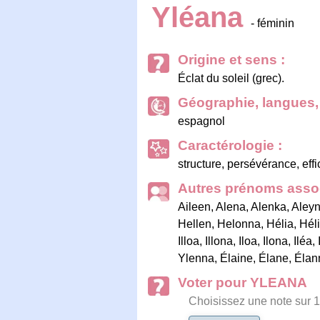
Yléana
- féminin
Origine et sens :
Éclat du soleil (grec).
Géographie, langues, 
espagnol
Caractérologie :
structure, persévérance, effi
Autres prénoms assoc
Aileen
,
Alena
,
Alenka
,
Aley
Hellen
,
Helonna
,
Hélia
,
Hél
Illoa
,
Illona
,
Iloa
,
Ilona
,
Iléa
,
Ylenna
,
Élaine
,
Élane
,
Élan
Voter pour YLEANA
Choisissez une note sur 1