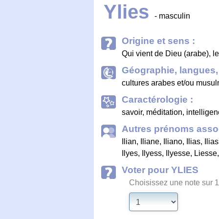
Ylies
- masculin
Origine et sens :
Qui vient de Dieu (arabe), 
Géographie, langues, 
cultures arabes et/ou musu
Caractérologie :
savoir, méditation, intellige
Autres prénoms assoc
Ilian
,
Iliane
,
Iliano
,
Ilias
,
Ilia
Ilyes
,
Ilyess
,
Ilyesse
,
Liesse
Voter pour YLIES
Choisissez une note sur 1