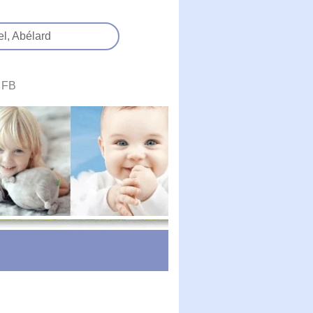
el,
Abélard
FB