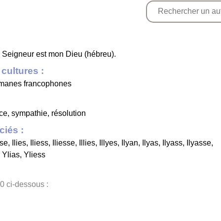
le Seigneur est mon Dieu (hébreu).
cultures :
lmanes francophones
nce, sympathie, résolution
iés :
sse
,
Ilies
,
Iliess
,
Iliesse
,
Illies
,
Illyes
,
Ilyan
,
Ilyas
,
Ilyass
,
Ilyasse
,
,
Ylias
,
Yliess
0 ci-dessous :