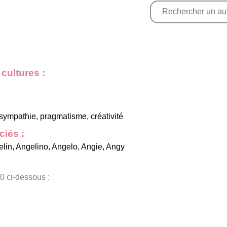
cultures :
ympathie, pragmatisme, créativité
iés :
elin
,
Angelino
,
Angelo
,
Angie
,
Angy
0 ci-dessous :