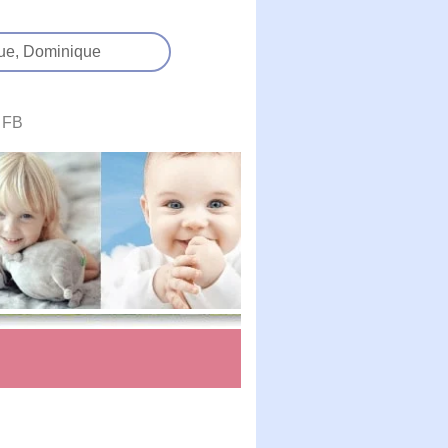
ue,
Dominique
FB