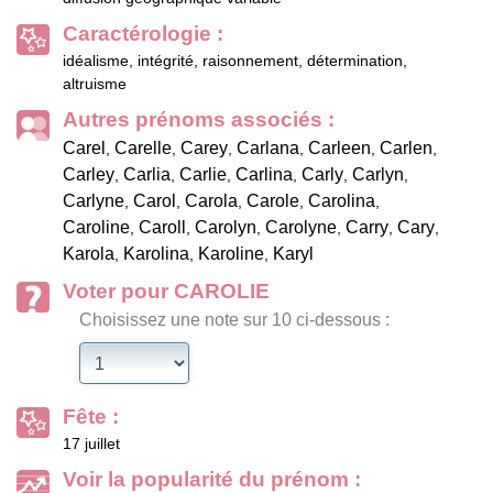
Caractérologie :
idéalisme, intégrité, raisonnement, détermination,
altruisme
Autres prénoms associés :
Carel
Carelle
Carey
Carlana
Carleen
Carlen
,
,
,
,
,
,
Carley
Carlia
Carlie
Carlina
Carly
Carlyn
,
,
,
,
,
,
Carlyne
Carol
Carola
Carole
Carolina
,
,
,
,
,
Caroline
Caroll
Carolyn
Carolyne
Carry
Cary
,
,
,
,
,
,
Karola
Karolina
Karoline
Karyl
,
,
,
Voter pour CAROLIE
Choisissez une note sur 10 ci-dessous :
Fête :
17 juillet
Voir la popularité du prénom :