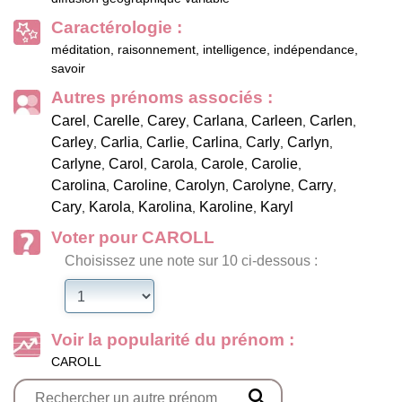
Caractérologie :
méditation, raisonnement, intelligence, indépendance,
savoir
Autres prénoms associés :
Carel
Carelle
Carey
Carlana
Carleen
Carlen
,
,
,
,
,
,
Carley
Carlia
Carlie
Carlina
Carly
Carlyn
,
,
,
,
,
,
Carlyne
Carol
Carola
Carole
Carolie
,
,
,
,
,
Carolina
Caroline
Carolyn
Carolyne
Carry
,
,
,
,
,
Cary
Karola
Karolina
Karoline
Karyl
,
,
,
,
Voter pour CAROLL
Choisissez une note sur 10 ci-dessous :
Voir la popularité du prénom :
CAROLL