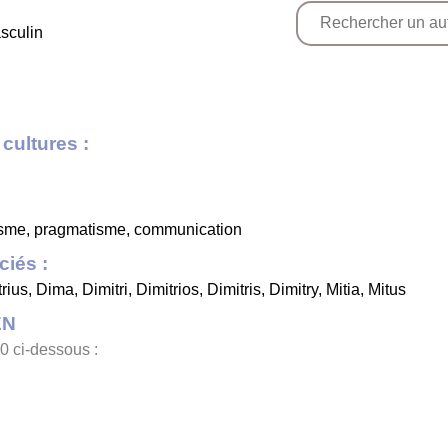
sculin
cultures :
timisme, pragmatisme, communication
iés :
rius
,
Dima
,
Dimitri
,
Dimitrios
,
Dimitris
,
Dimitry
,
Mitia
,
Mitus
EN
0 ci-dessous :