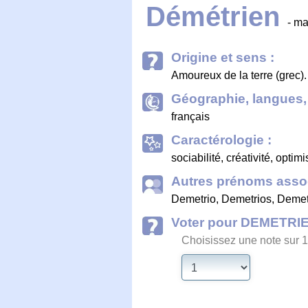
Démétrien
- ma
Origine et sens :
Amoureux de la terre (grec).
Géographie, langues, 
français
Caractérologie :
sociabilité, créativité, op
Autres prénoms assoc
Demetrio
,
Demetrios
,
Demet
Voter pour DEMETRI
Choisissez une note sur 1