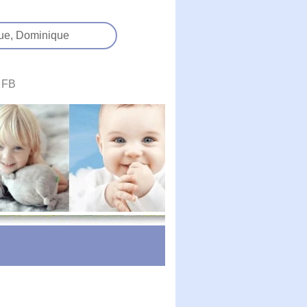
ue,
Dominique
FB