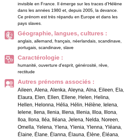
invisible en France. Il émerge sur les traces d’Hélène
dans les années 1980 et, depuis 2005, la devance.
Ce prénom est très répandu en Europe et dans les
pays slaves.
Géographie, langues, cultures :
anglais, allemand, français, néerlandais, scandinave,
portugais, scandinave, slave
Caractérologie :
humanité, ouverture d'esprit, générosité, rêve,
rectitude
Autres prénoms associés :
Aileen
Alena
Alenka
Aleyna
Alna
Eileen
Ela
,
,
,
,
,
,
,
Elaura
Elen
Ellen
Ellene
Helen
Helina
,
,
,
,
,
,
Hellen
Helonna
Hélia
Hélin
Hélène
Ielena
,
,
,
,
,
,
Ielene
Ilena
Ilenia
Illena
Illenia
Illoa
Illona
,
,
,
,
,
,
,
Iloa
Ilona
Iléa
Iléana
Jelena
Nelda
Noreen
,
,
,
,
,
,
,
Ornella
Yelena
Ylena
Ylenia
Ylenna
Yléana
,
,
,
,
,
,
Élaine
Élane
Élanna
Élauna
Élène
Éléana
,
,
,
,
,
,